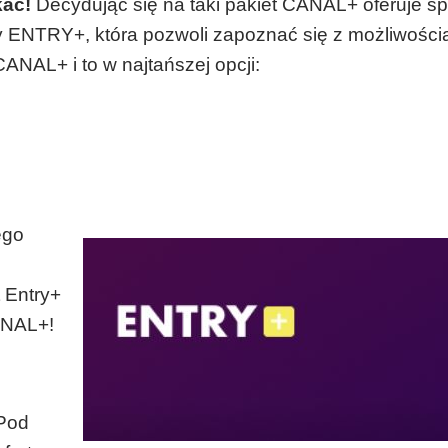
kać!
Decydując się na taki pakiet CANAL+ oferuje s
ty ENTRY+, która pozwoli zapoznać się z możliwości
ANAL+ i to w najtańszej opcji:
ego
 Entry+
ANAL+!
Pod