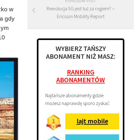
POPRZEDNI POST
Rewolucja 5G jest tuż za rogiem? –
ężko w
Ericsson Mobility Report
na gdy
szym
10
WYBIERZ TAŃSZY
ABONAMENT NIŻ MASZ:
RANKING
ABONAMENTÓW
Najtańsze abonamenty gdzie
możesz naprawdę sporo zyskać:
lajt mobile