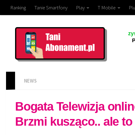
Ranking
Tanie Smartfony
Play
T Mobile
Plu
zy
P
NEWS
Bogata Telewizja onlin
Brzmi kusząco.. ale t