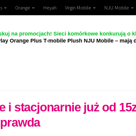
s
Orange
Heyah
Virgin Mobile
NJU Mobile
skuj na promocjach! Sieci komórkowe konkurują o kl
lay Orange Plus T-mobile Plush NJU Mobile – mają d
e i stacjonarnie już od 15
o prawda