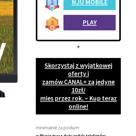
NJU MOBILE
PLAY
+
Skorzystaj z wyjątkowej
oferty i
zamów CANAL+ za jedyne
10zł/
mies przez rok. – Kup teraz
online!
minimalnie za podium:
w Plusie masz duży wybór telefonów: