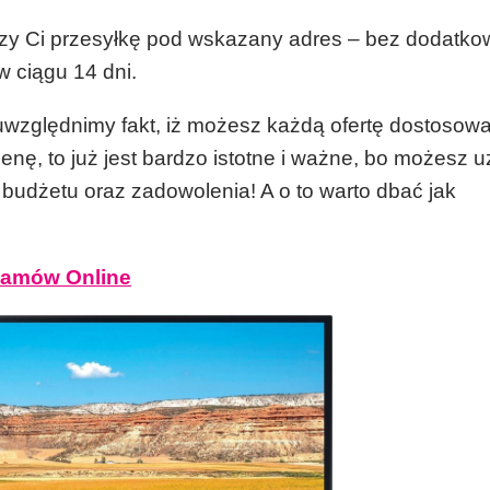
rczy Ci przesyłkę pod wskazany adres – bez dodatk
 ciągu 14 dni.
 uwzględnimy fakt, iż możesz każdą ofertę dostosow
enę, to już jest bardzo istotne i ważne, bo możesz 
 budżetu oraz zadowolenia! A o to warto dbać jak
amów Online