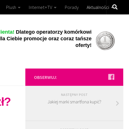
Plush
Internet+TV
Porady
Aktualności
ienta!
Dlatego operatorzy komórkowi
la Ciebie promocje oraz coraz tańsze
oferty!
OBSERWUJ:
NASTĘPNY POST
zł?
Jakiej marki smartfona kupić?