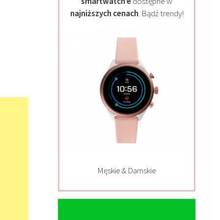
smartwatch’e
dostępne w
najniższych cenach
. Bądź trendy!
Męskie & Damskie