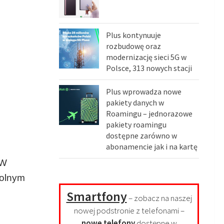
Plus kontynuuje
rozbudowę oraz
modernizację sieci 5G w
Polsce, 313 nowych stacji
Plus wprowadza nowe
pakiety danych w
Roamingu – jednorazowe
pakiety roamingu
dostępne zarówno w
abonamencie jak i na kartę
 W
wolnym
Smartfony
– zobacz na naszej
nowej podstronie z telefonami –
nowe telefony
dostępne w