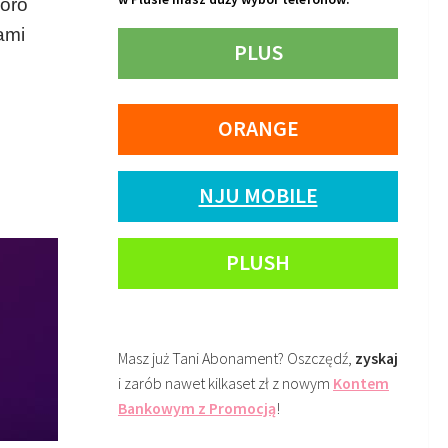
poro
ami
PLUS
ORANGE
NJU MOBILE
PLUSH
Masz już Tani Abonament? Oszczędź,
zyskaj
i zarób nawet kilkaset zł z nowym
Kontem
Bankowym z Promocją
!