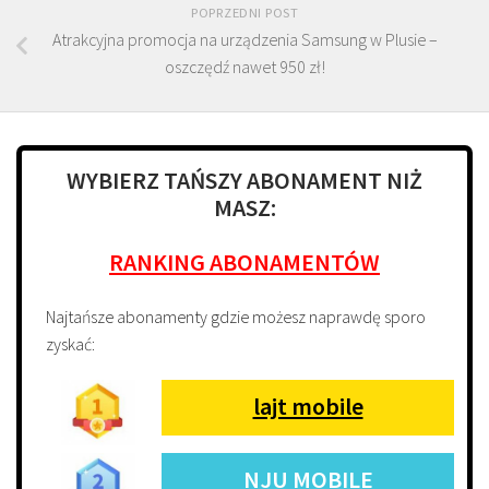
POPRZEDNI POST
Atrakcyjna promocja na urządzenia Samsung w Plusie –
oszczędź nawet 950 zł!
WYBIERZ TAŃSZY ABONAMENT NIŻ
MASZ:
RANKING ABONAMENTÓW
Najtańsze abonamenty gdzie możesz naprawdę sporo
zyskać:
lajt mobile
NJU MOBILE