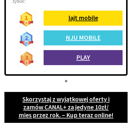
zyskać:
lajt mobile
NJU MOBILE
PLAY
+
Skorzystaj z wyjątkowej oferty i
zamów CANAL+ za jedyne 10zł/
mies przez rok. – Kup teraz online!