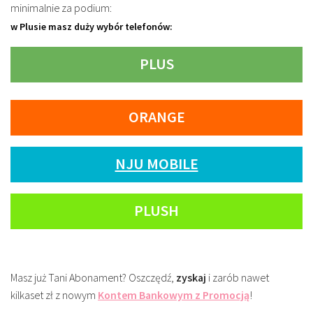
minimalnie za podium:
w Plusie masz duży wybór telefonów:
PLUS
ORANGE
NJU MOBILE
PLUSH
Masz już Tani Abonament? Oszczędź,
zyskaj
i zarób nawet
kilkaset zł z nowym
Kontem Bankowym z Promocją
!