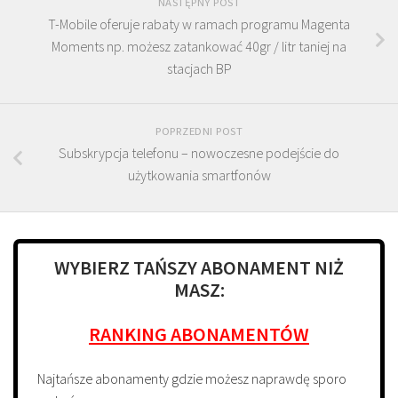
NASTĘPNY POST
T-Mobile oferuje rabaty w ramach programu Magenta
Moments np. możesz zatankować 40gr / litr taniej na
stacjach BP
POPRZEDNI POST
Subskrypcja telefonu – nowoczesne podejście do
użytkowania smartfonów
WYBIERZ TAŃSZY ABONAMENT NIŻ
MASZ:
RANKING ABONAMENTÓW
Najtańsze abonamenty gdzie możesz naprawdę sporo