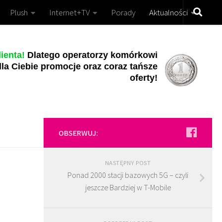
Plush
Internet+TV
Porady
Aktualności
ienta!
Dlatego operatorzy komórkowi
la Ciebie promocje oraz coraz tańsze
oferty!
OBSERWUJ:
NASTĘPNY POST
Ponad 2000 stacji bazowych 5G – czyli
jeszcze Bardziej w T-Mobile