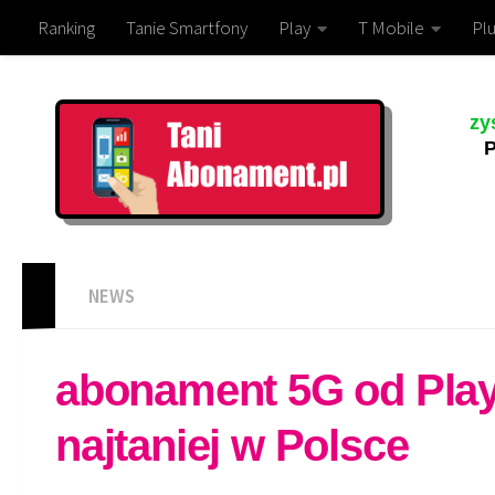
Ranking
Tanie Smartfony
Play
T Mobile
Plu
zy
P
NEWS
abonament 5G od Play
najtaniej w Polsce