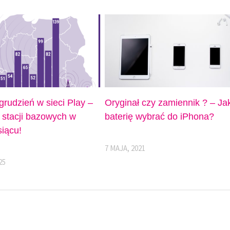
rudzień w sieci Play –
Oryginał czy zamiennik ? – Ja
stacji bazowych w
baterię wybrać do iPhona?
iącu!
7 MAJA, 2021
25