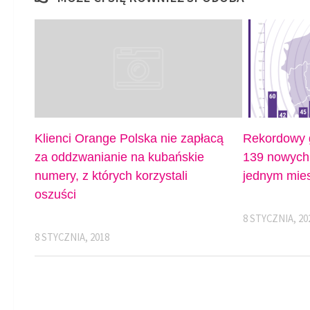
Klienci Orange Polska nie zapłacą
Rekordowy g
za oddzwanianie na kubańskie
139 nowych 
numery, z których korzystali
jednym mies
oszuści
8 STYCZNIA, 20
8 STYCZNIA, 2018