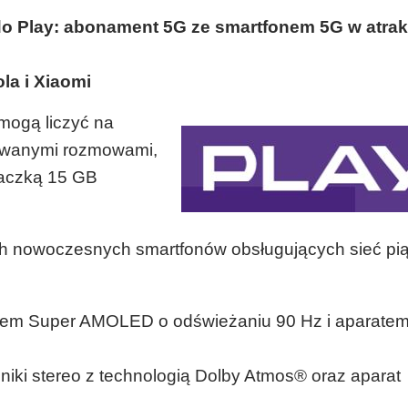
o Play: abonament 5G ze smartfonem 5G w atrak
la i Xiaomi
 mogą liczyć na
towanymi rozmowami,
aczką 15 GB
ech nowoczesnych smartfonów obsługujących sieć pią
zem Super AMOLED o odświeżaniu 90 Hz i aparate
niki stereo z technologią Dolby Atmos® oraz aparat