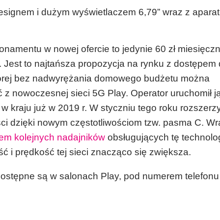
designem i dużym wyświetlaczem 6,79” wraz z apara
onamentu w nowej ofercie to jedynie 60 zł miesięczn
. Jest to najtańsza propozycja na rynku z dostępem
tórej bez nadwyrężania domowego budżetu można
ć z nowoczesnej sieci 5G Play. Operator uruchomił j
w kraju już w 2019 r. W styczniu tego roku rozszerzył
ci dzięki nowym częstotliwościom tzw. pasma C. Wr
em kolejnych nadajników
obsługujących tę technolog
ć i prędkość tej sieci znacząco się zwiększa.
dostępne są w salonach Play, pod numerem telefonu