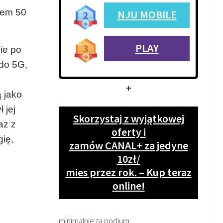
tem 50
NJU MOBILE
PLAY
ie po
 do 5G,
+
ą jako
 jej
Skorzystaj z wyjątkowej
az z
oferty i
ię,
zamów CANAL+ za jedyne
10zł/
mies przez rok. – Kup teraz
online!
minimalnie za podium: