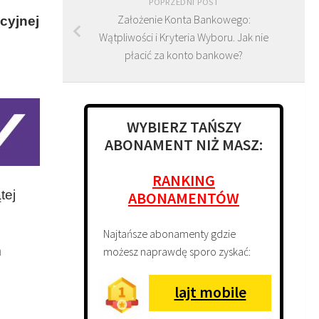
POPRZEDNI POST
Założenie Konta Bankowego:
cyjnej
Wątpliwości i Kryteria Wyboru. Jak nie
płacić za konto bankowe?
WYBIERZ TAŃSZY
ABONAMENT NIŻ MASZ:
RANKING
tej
ABONAMENTÓW
Najtańsze abonamenty gdzie
m
możesz naprawdę sporo zyskać:
lajt mobile