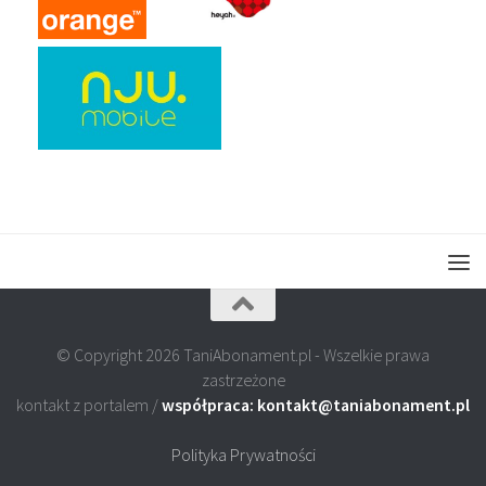
© Copyright 2026 TaniAbonament.pl - Wszelkie prawa
zastrzeżone
kontakt z portalem /
współpraca: kontakt@taniabonament.pl
Polityka Prywatności