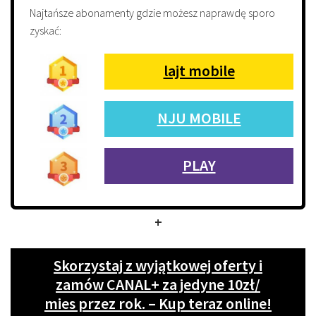
Najtańsze abonamenty gdzie możesz naprawdę sporo
zyskać:
lajt mobile
NJU MOBILE
PLAY
+
Skorzystaj z wyjątkowej oferty i
zamów CANAL+ za jedyne 10zł/
mies przez rok. – Kup teraz online!