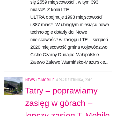
się 2559 miejscowości¹, w tym 393
miasta². Z kolei LTE
ULTRA obejmuje 1993 miejscowości¹
i 387 miast². W ubiegłym miesiącu nowe
technologie dotarły do: Nowe
miejscowości¹ w zasięgu LTE – sierpień
2020 miejscowość gmina województwo
Ciche Czarny Dunajec Małopolskie
Zalewo Zalewo Warmińsko-Mazurskie...
NEWS
/
T-MOBILE
4 PAŹDZIERNIKA, 2019
Tatry – poprawiamy
zasięg w górach –
lepszy zasięg T‑Mobile