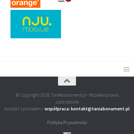
© Copyright 2026 TaniAbonament.pl - Wszelkie prawa
zastrzeżone
kontakt z portalem /
współpraca: kontakt@taniabonament.pl
Polityka Prywatności