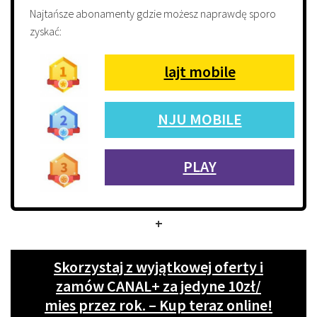
Najtańsze abonamenty gdzie możesz naprawdę sporo
zyskać:
lajt mobile
NJU MOBILE
PLAY
+
Skorzystaj z wyjątkowej oferty i
zamów CANAL+ za jedyne 10zł/
mies przez rok. – Kup teraz online!