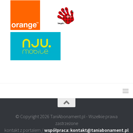
© Copyright 2026 TaniAbonament.pl - Wszelkie prawa
zastrzeżone
kontakt z portalem /
współpraca: kontakt@taniabonament.pl