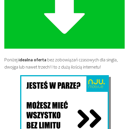
Poniżej
idealna oferta
bez zobowiązań czasowych dla singla,
dwojga lub nawet trzech! I to z dużą ilością internetu!