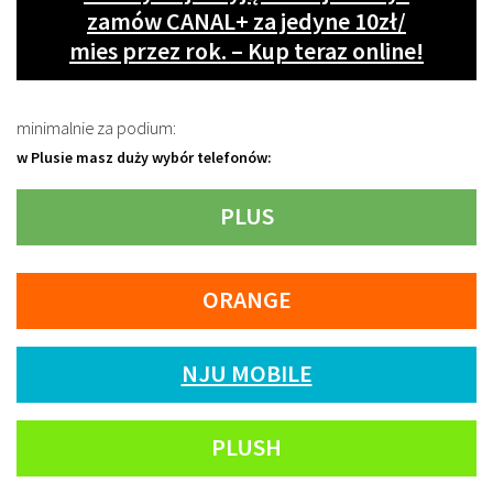
zamów CANAL+ za jedyne 10zł/
mies przez rok. – Kup teraz online!
minimalnie za podium:
w Plusie masz duży wybór telefonów:
PLUS
ORANGE
NJU MOBILE
PLUSH