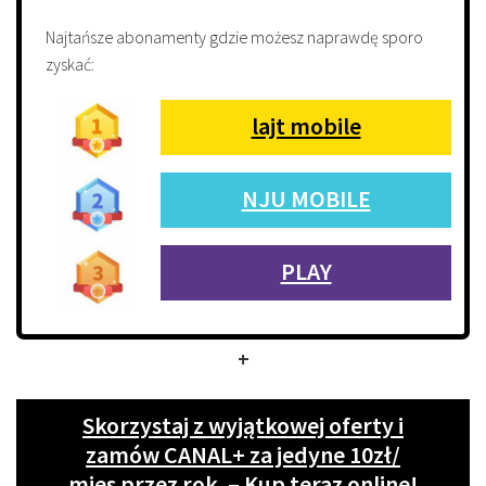
Najtańsze abonamenty gdzie możesz naprawdę sporo
zyskać:
lajt mobile
NJU MOBILE
PLAY
+
Skorzystaj z wyjątkowej oferty i
zamów CANAL+ za jedyne 10zł/
mies przez rok. – Kup teraz online!