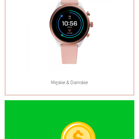
Męskie & Damskie