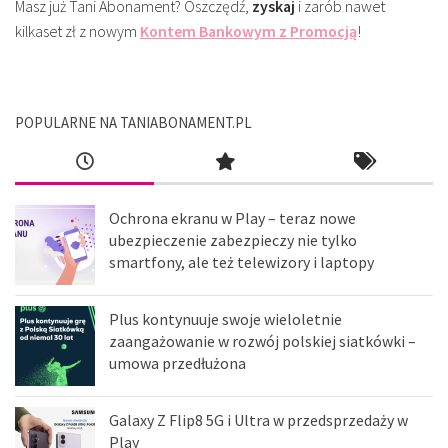
Masz już Tani Abonament? Oszczędź,
zyskaj
i zarób nawet
kilkaset zł z nowym
Kontem Bankowym z Promocją
!
POPULARNE NA TANIABONAMENT.PL
Ochrona ekranu w Play – teraz nowe
ubezpieczenie zabezpieczy nie tylko
smartfony, ale też telewizory i laptopy
Plus kontynuuje swoje wieloletnie
zaangażowanie w rozwój polskiej siatkówki –
umowa przedłużona
Galaxy Z Flip8 5G i Ultra w przedsprzedaży w
Play