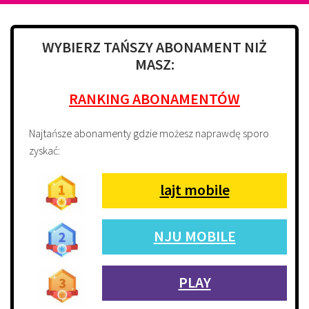
WYBIERZ TAŃSZY ABONAMENT NIŻ
MASZ:
RANKING ABONAMENTÓW
Najtańsze abonamenty gdzie możesz naprawdę sporo
zyskać:
lajt mobile
NJU MOBILE
PLAY