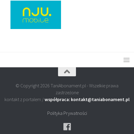
© Copyright 2026 TaniAbonament.pl - Wszelkie prawa
zastrzeżone
kontakt z portalem /
współpraca: kontakt@taniabonament.pl
Polityka Prywatności