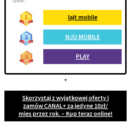
zyskać:
lajt mobile
NJU MOBILE
PLAY
+
Skorzystaj z wyjątkowej oferty i
zamów CANAL+ za jedyne 10zł/
mies przez rok. – Kup teraz online!