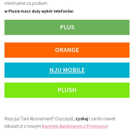
minimalnie za podium:
w Plusie masz duży wybór telefonów:
PLUS
ORANGE
NJU MOBILE
PLUSH
Masz już Tani Abonament? Oszczędź,
zyskaj
i zarób nawet
kilkaset zł z nowym
Kontem Bankowym z Promocją
!