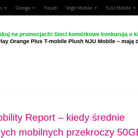
s
Orange
Heyah
Virgin Mobile
NJU Mobile
skuj na promocjach! Sieci komórkowe konkurują o kl
lay Orange Plus T-mobile Plush NJU Mobile – mają d
bility Report – kiedy średnie
nych mobilnych przekroczy 50