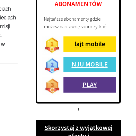
ABONAMENTÓW
ciach
ieciach
Najtańsze abonamenty gdzie
możesz naprawdę sporo zyskać:
misji
.
lajt mobile
e w
NJU MOBILE
PLAY
+
Skorzystaj z wyjątkowej
oferty i