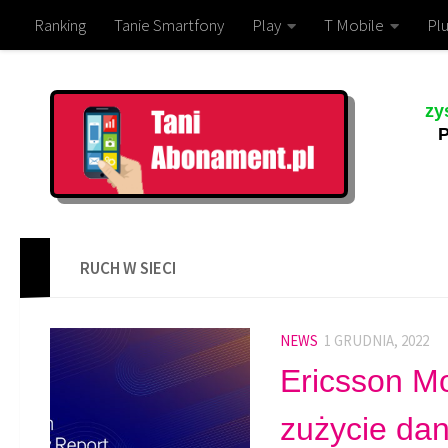
Ranking
Tanie Smartfony
Play
T Mobile
Plu
zy
P
RUCH W SIECI
NEWS
1 GRUDNIA, 2022
Ericsson Mo
zużycie da