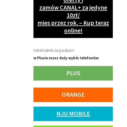
zamów CANAL+ za jedyne
10zł/
mies przez rok. – Kup teraz
online!
minimalnie za podium:
w Plusie masz duży wybór telefonów:
PLUS
ORANGE
NJU MOBILE