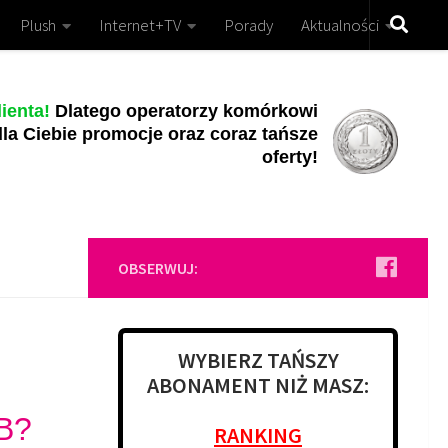
Plush
Internet+TV
Porady
Aktualności
ienta!
Dlatego operatorzy komórkowi
la Ciebie promocje oraz coraz tańsze
oferty!
OBSERWUJ:
WYBIERZ TAŃSZY
ABONAMENT NIŻ MASZ:
GB?
RANKING