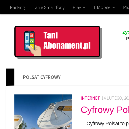
Ranking
Tanie Smartfony
Play
T Mobile
Plu
zy
P
POLSAT CYFROWY
INTERNET
14 LUTEGO, 20
Cyfrowy Po
Cyfrowy Polsat to pl