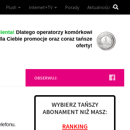
Plush
Internet+TV
Porady
Aktualności
ienta!
Dlatego operatorzy komórkowi
la Ciebie promocje oraz coraz tańsze
oferty!
OBSERWUJ:
WYBIERZ TAŃSZY
ABONAMENT NIŻ MASZ:
elefonu.
RANKING