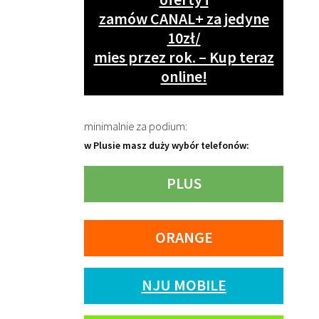
zamów CANAL+ za jedyne
10zł/
mies przez rok. – Kup teraz
online!
minimalnie za podium:
w Plusie masz duży wybór telefonów:
PLUS
ORANGE
NJU MOBILE