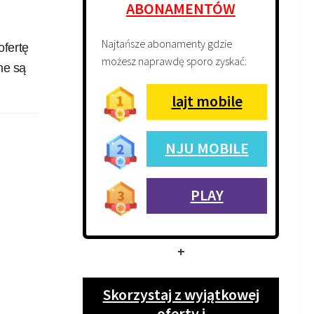
ABONAMENTÓW
Najtańsze abonamenty gdzie
fertę
możesz naprawdę sporo zyskać:
ne są
lajt mobile
NJU MOBILE
PLAY
+
Skorzystaj z wyjątkowej
oferty i