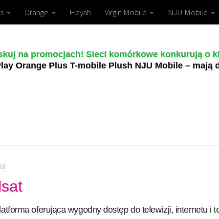
s
Orange
Heyah
Virgin Mobile
NJU Mobile
skuj na promocjach! Sieci komórkowe konkurują o kl
lay Orange Plus T-mobile Plush NJU Mobile – mają d
18
lsat
atforma oferująca wygodny dostęp do telewizji, internetu i t