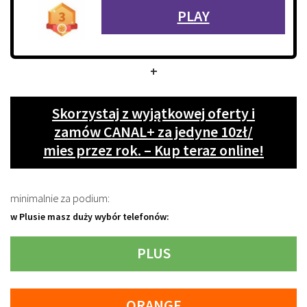
PLAY
+
Skorzystaj z wyjątkowej oferty i
zamów CANAL+ za jedyne 10zł/
mies przez rok. – Kup teraz online!
minimalnie za podium:
w Plusie masz duży wybór telefonów:
PLUS
ORANGE