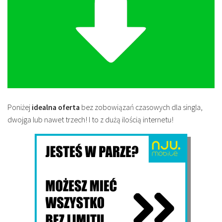
Poniżej
idealna oferta
bez zobowiązań czasowych dla singla,
dwojga lub nawet trzech! I to z dużą ilością internetu!