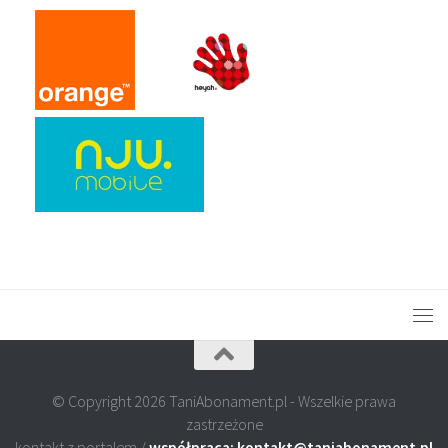
© Copyright 2026 TaniAbonament.pl - Wszelkie prawa
zastrzeżone
kontakt z portalem /
współpraca: kontakt@taniabonament.pl