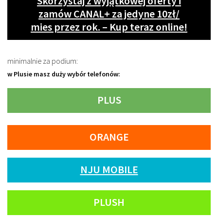
Skorzystaj z wyjątkowej oferty i
zamów CANAL+ za jedyne 10zł/
mies przez rok. – Kup teraz online!
minimalnie za podium:
w Plusie masz duży wybór telefonów:
PLUS
ORANGE
NJU MOBILE
PLUSH