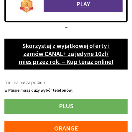
PLAY
+
Skorzystaj z wyjątkowej oferty i
zamów CANAL+ za jedyne 10zł/
mies przez rok. – Kup teraz online!
minimalnie za podium:
w Plusie masz duży wybór telefonów:
PLUS
ORANGE