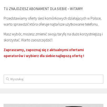
TU ZNAJDZIESZ ABONAMENT DLA SIEBIE – WITAMY!
Przedstawiamy oferty sieci komórkowych działających w Polsce,
warto sprawdzić która oferuje najtańsze użytkowanie telefonu.
Masz wybór, możesz zmienić swoją taryfę na dużo korzystniejszą i
skorzystać. Warto zaoszczędzić!
Zapraszamy, zapoznaj się z aktualnymi ofertami
operatorów i wybierz dla siebie najlepszą ofertę !