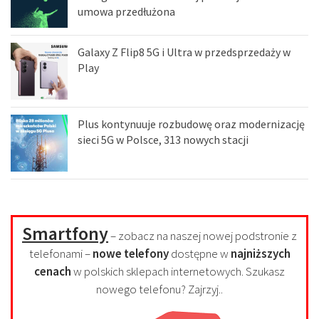
umowa przedłużona
Galaxy Z Flip8 5G i Ultra w przedsprzedaży w
Play
Plus kontynuuje rozbudowę oraz modernizację
sieci 5G w Polsce, 313 nowych stacji
Smartfony
– zobacz na naszej nowej podstronie z
telefonami –
nowe telefony
dostępne w
najniższych
cenach
w polskich sklepach internetowych. Szukasz
nowego telefonu? Zajrzyj..