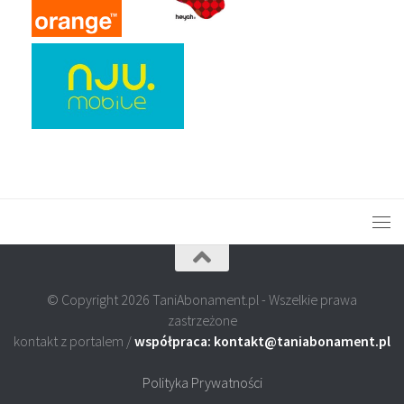
© Copyright 2026 TaniAbonament.pl - Wszelkie prawa
zastrzeżone
kontakt z portalem /
współpraca: kontakt@taniabonament.pl
Polityka Prywatności