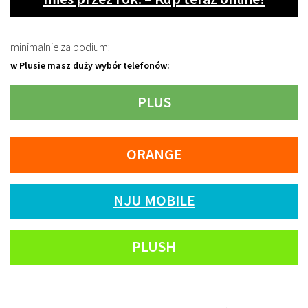
minimalnie za podium:
w Plusie masz duży wybór telefonów:
PLUS
ORANGE
NJU MOBILE
PLUSH