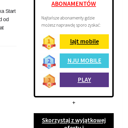
ABONAMENTÓW
a Start
Najtańsze abonamenty gdzie
d od
możesz naprawdę sporo zyskać:
at
lajt mobile
NJU MOBILE
PLAY
+
Skorzystaj z wyjątkowej
oferty i