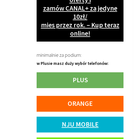
zamów CANAL+ za jedyne
10zł/
mies przez rok. – Kup teraz
online!
minimalnie za podium:
w Plusie masz duży wybór telefonów:
PLUS
ORANGE
NJU MOBILE