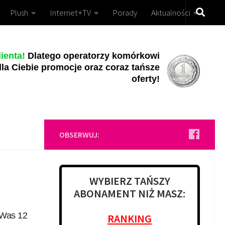
Plush
Internet+TV
Porady
Aktualności
ienta!
Dlatego operatorzy komórkowi
la Ciebie promocje oraz coraz tańsze
oferty!
OBSERWUJ:
WYBIERZ TAŃSZY
ABONAMENT NIŻ MASZ:
 Was 12
RANKING