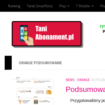
Ranking
Tanie Smartfony
Play
T Mobile
Plu
zy
P
ORANGE PODSUMOWANIE
NEWS
/
ORANGE
4 STYCZN
Podsumowa
Przygotowaliśmy p