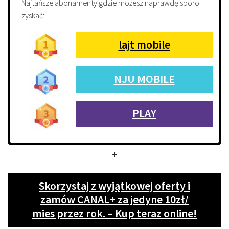
Najtańsze abonamenty gdzie możesz naprawdę sporo
zyskać:
lajt mobile
NJU MOBILE
PLAY
+
Skorzystaj z wyjątkowej oferty i
zamów CANAL+ za jedyne 10zł/
mies przez rok. – Kup teraz online!