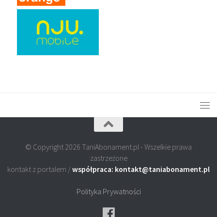
© Copyright 2026 TaniAbonament.pl - Wszelkie prawa
zastrzeżone
kontakt z portalem /
współpraca: kontakt@taniabonament.pl
Polityka Prywatności