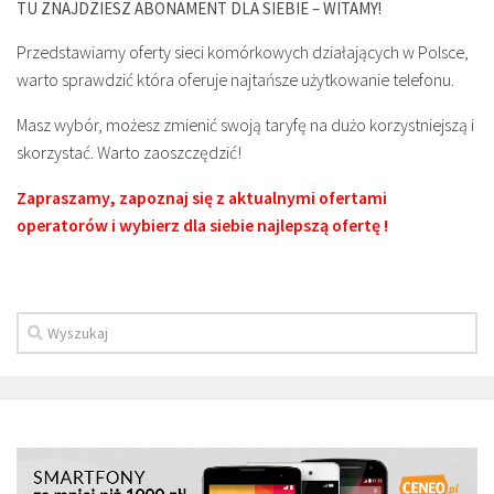
TU ZNAJDZIESZ ABONAMENT DLA SIEBIE – WITAMY!
Przedstawiamy oferty sieci komórkowych działających w Polsce,
warto sprawdzić która oferuje najtańsze użytkowanie telefonu.
Masz wybór, możesz zmienić swoją taryfę na dużo korzystniejszą i
skorzystać. Warto zaoszczędzić!
Zapraszamy, zapoznaj się z aktualnymi ofertami
operatorów i wybierz dla siebie najlepszą ofertę !