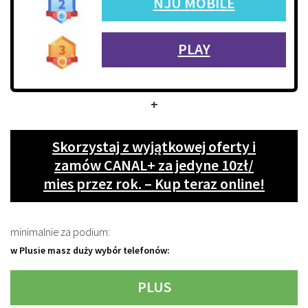
NJU MOBILE
PLAY
+
Skorzystaj z wyjątkowej oferty i
zamów CANAL+ za jedyne 10zł/
mies przez rok. – Kup teraz online!
minimalnie za podium:
w Plusie masz duży wybór telefonów:
PLUS