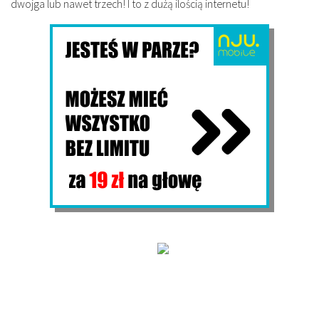
dwojga lub nawet trzech! I to z dużą ilością internetu!