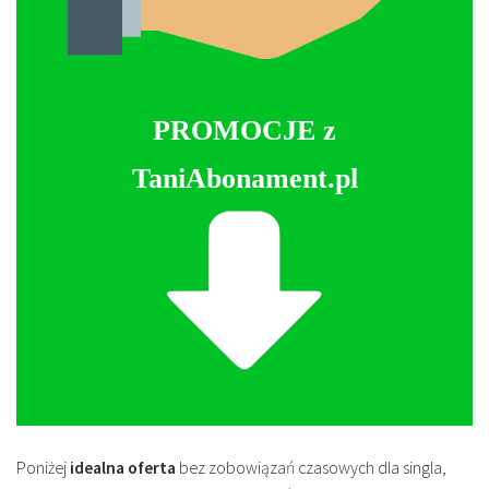
PROMOCJE z
TaniAbonament.pl
Poniżej
idealna oferta
bez zobowiązań czasowych dla singla,