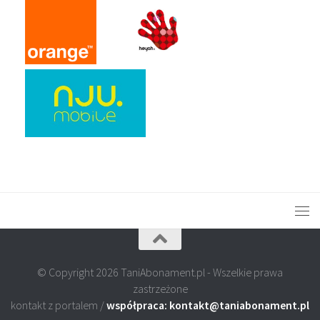
© Copyright 2026 TaniAbonament.pl - Wszelkie prawa
zastrzeżone
kontakt z portalem /
współpraca: kontakt@taniabonament.pl