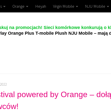
s
Orange
Heyah
Virgin Mobile
NJU Mobile
skuj na promocjach! Sieci komórkowe konkurują o kl
lay Orange Plus T-mobile Plush NJU Mobile – mają d
 2022
tival powered by Orange – doł
wców!