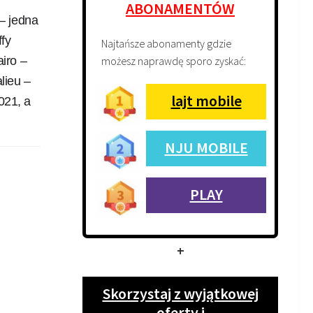
ABONAMENTÓW
 – jedna
fy
Najtańsze abonamenty gdzie
możesz naprawdę sporo zyskać:
iro –
lieu –
lajt mobile
021, a
NJU MOBILE
PLAY
+
Skorzystaj z wyjątkowej
oferty i