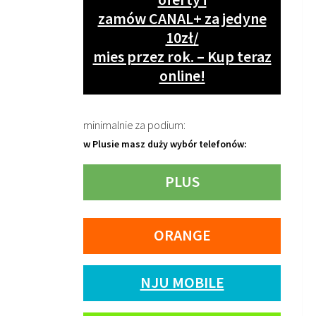
zamów CANAL+ za jedyne
10zł/
mies przez rok. – Kup teraz
online!
minimalnie za podium:
w Plusie masz duży wybór telefonów:
PLUS
ORANGE
NJU MOBILE