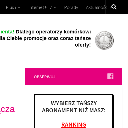
Plush
Internet+TV
Porady
Aktualności
ienta!
Dlatego operatorzy komórkowi
la Ciebie promocje oraz coraz tańsze
oferty!
OBSERWUJ:
WYBIERZ TAŃSZY
ącza
ABONAMENT NIŻ MASZ:
RANKING