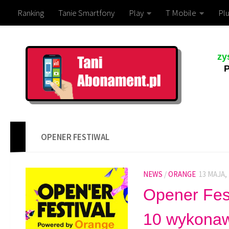
Ranking
Tanie Smartfony
Play
T Mobile
Plu
zy
P
OPENER FESTIWAL
NEWS
/
ORANGE
13 MAJA,
Opener Fes
10 wykona