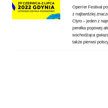
Open’er Festival po
z najbardziej znac
Clyro – jeden z naj
perełka popowej alt
wschodząca gwiazda
także pierwsi polscy