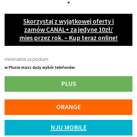
+
Skorzystaj z wyjątkowej oferty i
zamów CANAL+ za jedyne 10zł/
mies przez rok. – Kup teraz online!
minimalnie za podium:
w Plusie masz duży wybór telefonów:
PLUS
ORANGE
NJU MOBILE