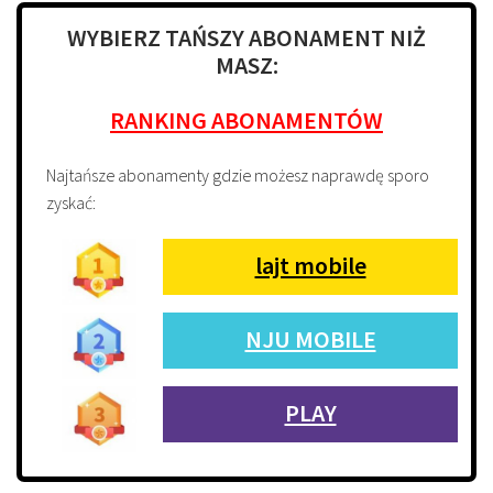
WYBIERZ TAŃSZY ABONAMENT NIŻ
MASZ:
RANKING ABONAMENTÓW
Najtańsze abonamenty gdzie możesz naprawdę sporo
zyskać:
lajt mobile
NJU MOBILE
PLAY