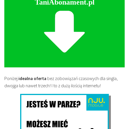
TaniAbonament.pl
Poniżej
idealna oferta
bez zobowiązań czasowych dla singla,
dwojga lub nawet trzech! I to z dużą ilością internetu!