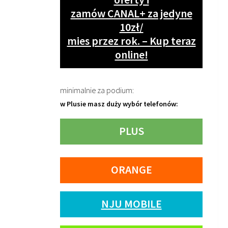
zamów CANAL+ za jedyne
10zł/
mies przez rok. – Kup teraz
online!
minimalnie za podium:
w Plusie masz duży wybór telefonów:
PLUS
ORANGE
NJU MOBILE