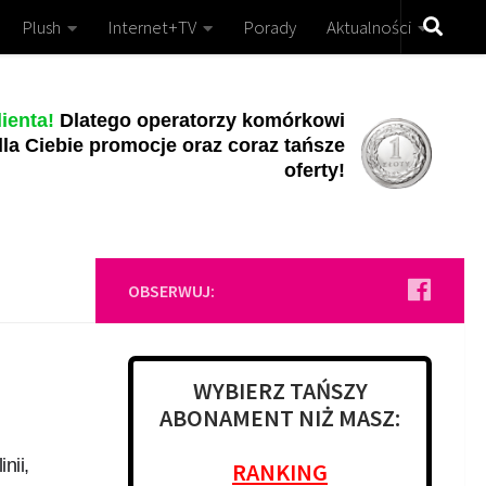
Plush
Internet+TV
Porady
Aktualności
ienta!
Dlatego operatorzy komórkowi
la Ciebie promocje oraz coraz tańsze
oferty!
OBSERWUJ:
WYBIERZ TAŃSZY
ABONAMENT NIŻ MASZ:
nii,
RANKING