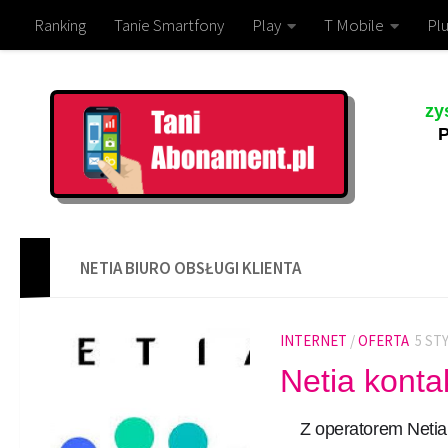
Ranking
Tanie Smartfony
Play
T Mobile
Plu
zy
P
NETIA BIURO OBSŁUGI KLIENTA
INTERNET
/
OFERTA
5 ST
Netia konta
Z operatorem Netia 