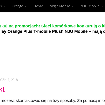
s
Orange
Heyah
Virgin Mobile
NJU Mobile
skuj na promocjach! Sieci komórkowe konkurują o kl
lay Orange Plus T-mobile Plush NJU Mobile – mają d
YCZNIA, 2018
kt
możesz skontaktować się na trzy sposoby. Za pomocą infoli