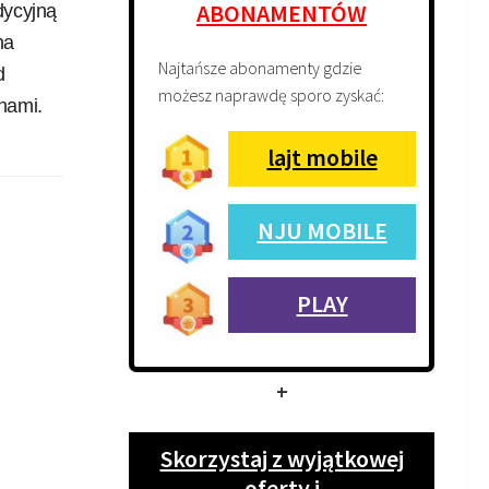
ABONAMENTÓW
dycyjną
na
Najtańsze abonamenty gdzie
d
możesz naprawdę sporo zyskać:
 nami.
lajt mobile
NJU MOBILE
PLAY
+
Skorzystaj z wyjątkowej
oferty i