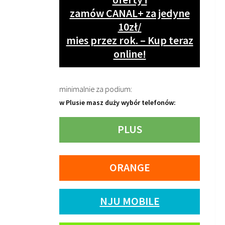
zamów CANAL+ za jedyne
10zł/
mies przez rok. – Kup teraz
online!
minimalnie za podium:
w Plusie masz duży wybór telefonów:
PLUS
ORANGE
NJU MOBILE