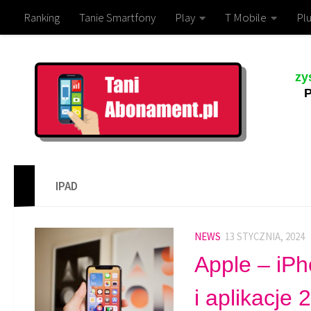
Ranking
Tanie Smartfony
Play
T Mobile
Plu
zy
P
IPAD
NEWS
13 STYCZNIA, 2024
Apple – iPh
i aplikacje