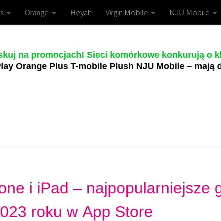
s
Orange
Heyah
Virgin Mobile
NJU Mobile
skuj na promocjach! Sieci komórkowe konkurują o kl
lay Orange Plus T-mobile Plush NJU Mobile – mają d
one i iPad – najpopularniejsze 
 2023 roku w App Store