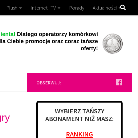
Plush
Internet+TV
Porady
Aktualności
ienta!
Dlatego operatorzy komórkowi
la Ciebie promocje oraz coraz tańsze
oferty!
OBSERWUJ:
WYBIERZ TAŃSZY
gry
ABONAMENT NIŻ MASZ:
RANKING