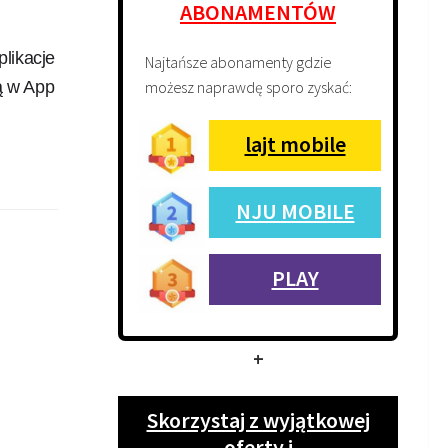
ABONAMENTÓW
plikacje
Najtańsze abonamenty gdzie
możesz naprawdę sporo zyskać:
ą w App
lajt mobile
NJU MOBILE
PLAY
+
Skorzystaj z wyjątkowej
oferty i