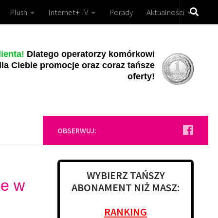
Plush
Internet+TV
Porady
Aktualności
ienta!
Dlatego operatorzy komórkowi
la Ciebie promocje oraz coraz tańsze
oferty!
OBSERWUJ:
WYBIERZ TAŃSZY
ie w
ABONAMENT NIŻ MASZ:
RANKING