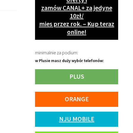
zamów CANAL+ za jedyne
10zł/
mies przez rok. – Kup teraz
online!
minimalnie za podium:
w Plusie masz duży wybór telefonów:
PLUS
ORANGE
NJU MOBILE