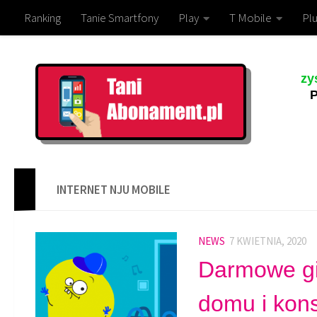
Ranking
Tanie Smartfony
Play
T Mobile
Plu
zy
P
INTERNET NJU MOBILE
NEWS
7 KWIETNIA, 2020
Darmowe gig
domu i kons