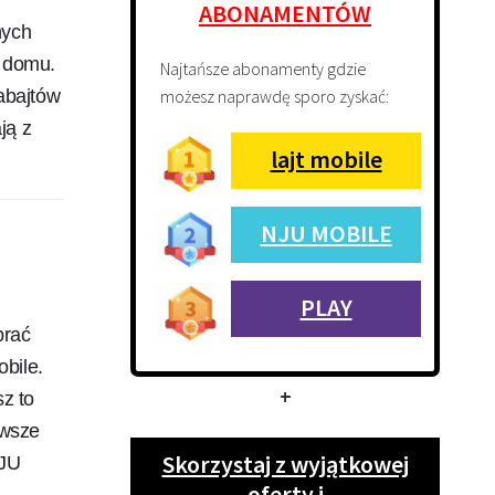
ABONAMENTÓW
nych
w domu.
Najtańsze abonamenty gdzie
możesz naprawdę sporo zyskać:
abajtów
ją z
lajt mobile
NJU MOBILE
PLAY
brać
obile.
+
z to
awsze
Skorzystaj z wyjątkowej
NJU
oferty i