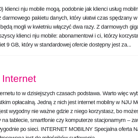
) klienci nju mobile mogą, podobnie jak klienci usług mobil
z darmowego pakietu danych, który ułatwi czas spędzany 
ł będą mogli w kwietniu włączyć dwa razy. Z darmowych gig
yscy klienci nju mobile: abonamentowi i ci, którzy korzysta
iet 9 GB, który w standardowej ofercie dostępny jest za...
Internet
ternetu to w dzisiejszych czasach podstawa. Warto więc wy
tkim opłacalną. Jedną z nich jest internet mobilny w NJU M
 jest wygodny nie ważne gdzie z niego korzystasz, bo możes
y na tablecie, smartfonie czy komputerze stacjonarnym – z
ygodnie po sieci. INTERNET MOBILNY Specjalna oferta 
owana jest do miłośników surfowania....