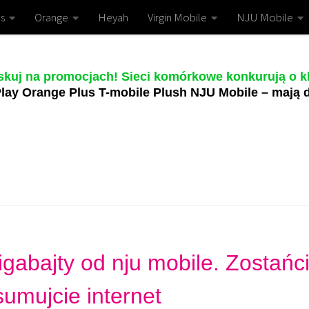
s
Orange
Heyah
Virgin Mobile
NJU Mobile
skuj na promocjach! Sieci komórkowe konkurują o kl
lay Orange Plus T-mobile Plush NJU Mobile – mają d
abajty od nju mobile. Zostańc
umujcie internet