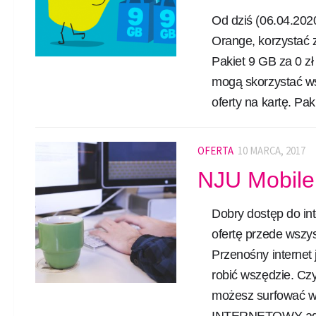
Od dziś (06.04.2020
Orange, korzystać 
Pakiet 9 GB za 0 z
mogą skorzystać wsz
oferty na kartę. Pak
OFERTA
10 MARCA, 2017
NJU Mobile 
Dobry dostęp do in
ofertę przede wszys
Przenośny internet
robić wszędzie. Cz
możesz surfować w
INTERNETOWY adres