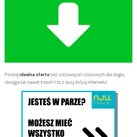
Poniżej
idealna oferta
bez zobowiązań czasowych dla singla,
dwojga lub nawet trzech! I to z dużą ilością internetu!