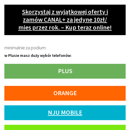
Skorzystaj z wyjątkowej oferty i
zamów CANAL+ za jedyne 10zł/
mies przez rok. – Kup teraz online!
minimalnie za podium:
w Plusie masz duży wybór telefonów:
PLUS
ORANGE
NJU MOBILE