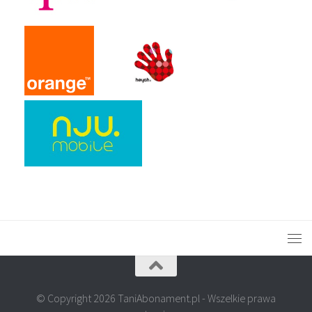
© Copyright 2026 TaniAbonament.pl - Wszelkie prawa