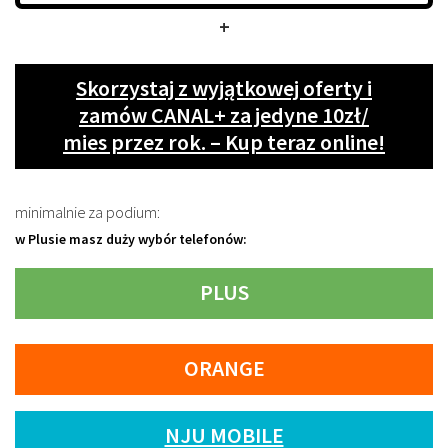
+
Skorzystaj z wyjątkowej oferty i
zamów CANAL+ za jedyne 10zł/
mies przez rok. – Kup teraz online!
minimalnie za podium:
w Plusie masz duży wybór telefonów:
PLUS
ORANGE
NJU MOBILE