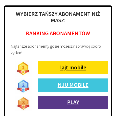
WYBIERZ TAŃSZY ABONAMENT NIŻ
MASZ:
RANKING ABONAMENTÓW
Najtańsze abonamenty gdzie możesz naprawdę sporo
zyskać:
lajt mobile
NJU MOBILE
PLAY