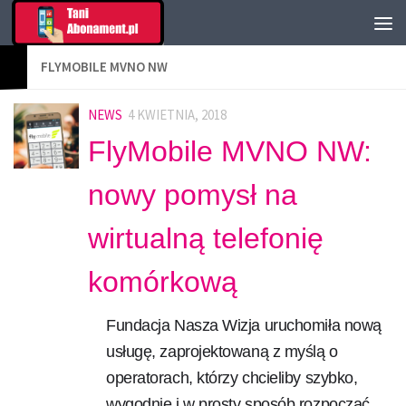
FLYMOBILE MVNO NW
NEWS
4 KWIETNIA, 2018
FlyMobile MVNO NW:
nowy pomysł na
wirtualną telefonię
komórkową
Fundacja Nasza Wizja uruchomiła nową
usługę, zaprojektowaną z myślą o
operatorach, którzy chcieliby szybko,
wygodnie i w prosty sposób rozpocząć