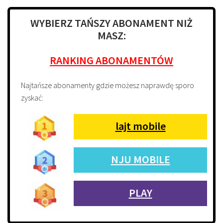
WYBIERZ TAŃSZY ABONAMENT NIŻ
MASZ:
RANKING ABONAMENTÓW
Najtańsze abonamenty gdzie możesz naprawdę sporo
zyskać:
lajt mobile
NJU MOBILE
PLAY