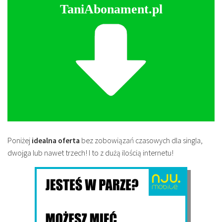
TaniAbonament.pl
Poniżej
idealna oferta
bez zobowiązań czasowych dla singla,
dwojga lub nawet trzech! I to z dużą ilością internetu!