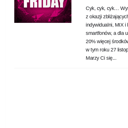
Cyk, cyk, cyk… Wys
z okazji zbliżający
indywidualni, MIX i
smartfonów, a dla 
20% więcej środków
w tym roku 27 listo
Marzy Ci się...