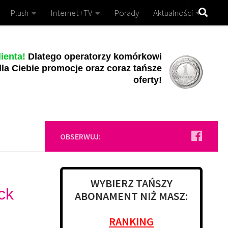
Plush
Internet+TV
Porady
Aktualności
ienta!
Dlatego operatorzy komórkowi
la Ciebie promocje oraz coraz tańsze
oferty!
OBSERWUJ:
WYBIERZ TAŃSZY
ck
ABONAMENT NIŻ MASZ:
RANKING