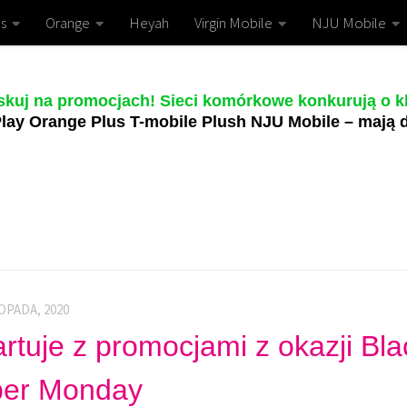
s
Orange
Heyah
Virgin Mobile
NJU Mobile
skuj na promocjach! Sieci komórkowe konkurują o kl
lay Orange Plus T-mobile Plush NJU Mobile – mają d
OPADA, 2020
artuje z promocjami z okazji Bla
yber Monday