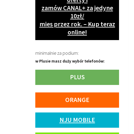
zamów CANAL+ za jedyne
10zł/
mies przez rok. – Kup teraz
online!
minimalnie za podium:
w Plusie masz duży wybór telefonów:
PLUS
ORANGE
NJU MOBILE