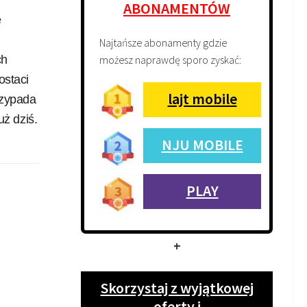
ABONAMENTÓW
e
Najtańsze abonamenty gdzie
możesz naprawdę sporo zyskać:
ch
ostaci
lajt mobile
rzypada
uż dziś.
NJU MOBILE
PLAY
+
Skorzystaj z wyjątkowej
oferty i