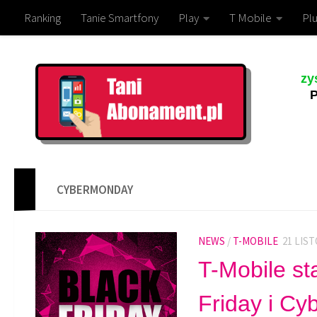
Ranking
Tanie Smartfony
Play
T Mobile
Plu
zy
P
CYBERMONDAY
NEWS
/
T-MOBILE
21 LIST
T-Mobile st
Friday i C