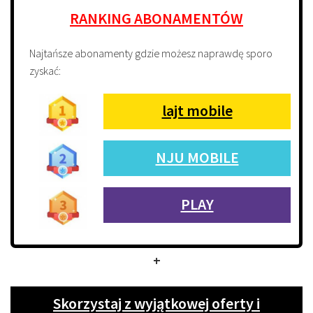
RANKING ABONAMENTÓW
Najtańsze abonamenty gdzie możesz naprawdę sporo
zyskać:
lajt mobile
NJU MOBILE
PLAY
+
Skorzystaj z wyjątkowej oferty i