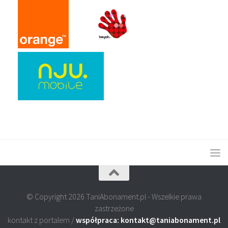
© Copyright 2026 TaniAbonament.pl - Wszelkie prawa
zastrzeżone
kontakt z portalem /
współpraca: kontakt@taniabonament.pl