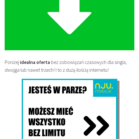
Poniżej
idealna oferta
bez zobowiązań czasowych dla singla,
dwojga lub nawet trzech! I to z dużą ilością internetu!