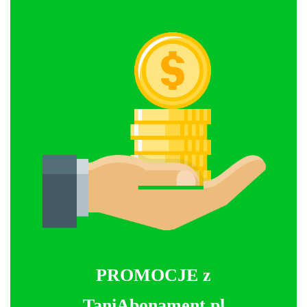
PROMOCJE z
TaniAbonament.pl