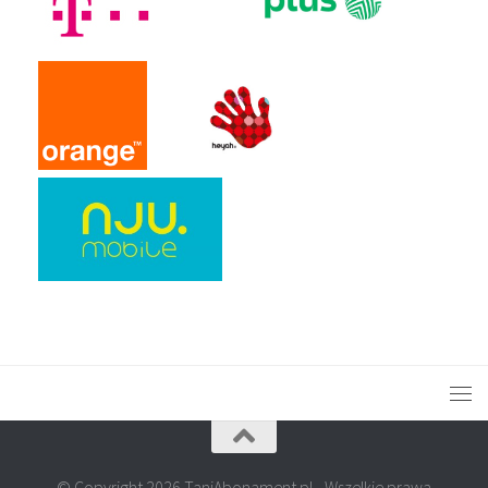
© Copyright 2026 TaniAbonament.pl - Wszelkie prawa