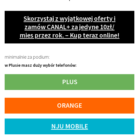
Skorzystaj z wyjątkowej oferty i
zamów CANAL+ za jedyne 10zł/
mies przez rok. – Kup teraz online!
minimalnie za podium:
w Plusie masz duży wybór telefonów:
PLUS
ORANGE
NJU MOBILE