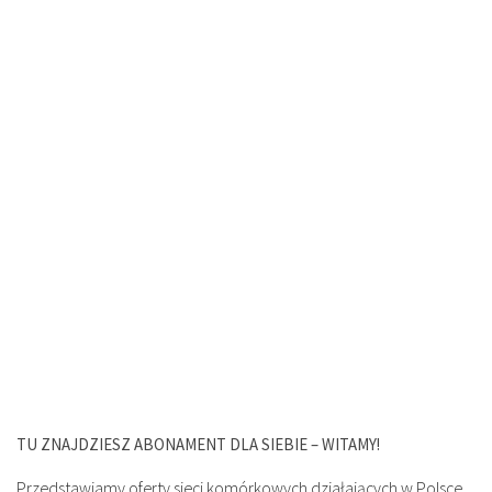
TU ZNAJDZIESZ ABONAMENT DLA SIEBIE – WITAMY!
Przedstawiamy oferty sieci komórkowych działających w Polsce,