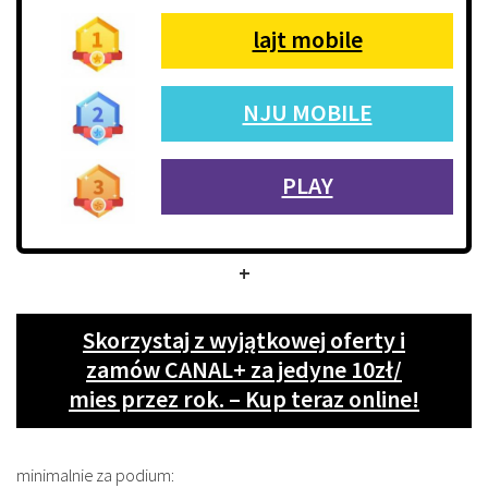
lajt mobile
NJU MOBILE
PLAY
+
Skorzystaj z wyjątkowej oferty i
zamów CANAL+ za jedyne 10zł/
mies przez rok. – Kup teraz online!
minimalnie za podium: