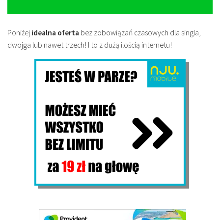
Poniżej
idealna oferta
bez zobowiązań czasowych dla singla,
dwojga lub nawet trzech! I to z dużą ilością internetu!