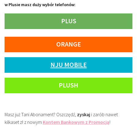
w Plusie masz duży wybór telefonów:
PLUS
ORANGE
NJU MOBILE
PLUSH
Masz już Tani Abonament? Oszczędź,
zyskaj
i zarób nawet
kilkaset zł z nowym
Kontem Bankowym z Promocją
!