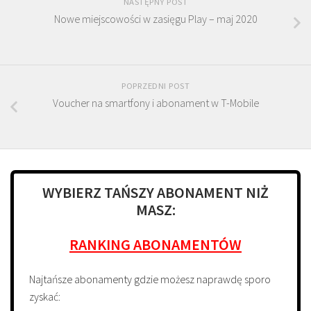
NASTĘPNY POST
Nowe miejscowości w zasięgu Play – maj 2020
POPRZEDNI POST
Voucher na smartfony i abonament w T-Mobile
WYBIERZ TAŃSZY ABONAMENT NIŻ
MASZ:
RANKING ABONAMENTÓW
Najtańsze abonamenty gdzie możesz naprawdę sporo
zyskać: