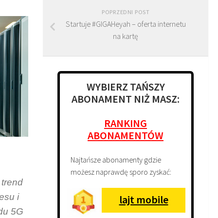
POPRZEDNI POST
Startuje #GIGAHeyah – oferta internetu
na kartę
WYBIERZ TAŃSZY
ABONAMENT NIŻ MASZ:
RANKING
ABONAMENTÓW
Najtańsze abonamenty gdzie
możesz naprawdę sporo zyskać:
 trend
esu i
lajt mobile
rdu 5G