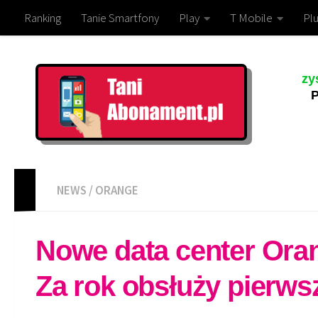
Ranking
Tanie Smartfony
Play
T Mobile
Plu
zy
P
NEWS
/
ORANGE
Nowe data center Ora
Za rok obsłuży pierws