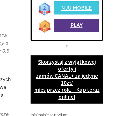
NJU MOBILE
PLAY
szą
my o
+
 0,5
Skorzystaj z wyjątkowej
oferty i
zamów CANAL+ za jedyne
szych
10zł/
wa i
mies przez rok. – Kup teraz
wa
online!
ższe
minimalnie za podium: