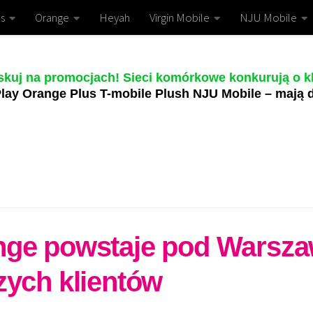
s
Orange
Heyah
Virgin Mobile
NJU Mobile
skuj na promocjach! Sieci komórkowe konkurują o kl
lay Orange Plus T-mobile Plush NJU Mobile – mają d
nge powstaje pod Warsza
zych klientów