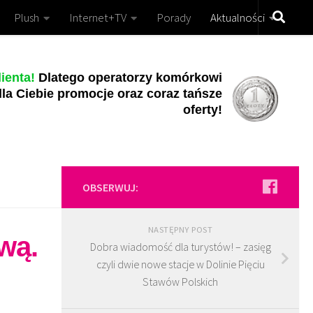
Plush
Internet+TV
Porady
Aktualności
ienta!
Dlatego operatorzy komórkowi
la Ciebie promocje oraz coraz tańsze
oferty!
OBSERWUJ:
NASTĘPNY POST
wą.
Dobra wiadomość dla turystów! – zasięg
czyli dwie nowe stacje w Dolinie Pięciu
Stawów Polskich