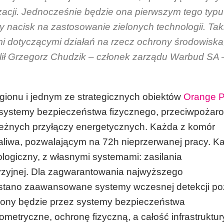
lizacji. Jednocześnie będzie ona pierwszym tego typu
ży nacisk na zastosowanie zielonych technologii. Tak
i dotyczącymi działań na rzecz ochrony środowiska
lił Grzegorz Chudzik – członek zarządu Warbud SA 
gionu i jednym ze strategicznych obiektów
Orange P
systemy bezpieczeństwa fizycznego, przeciwpożaro
leżnych przyłączy energetycznych. Każda z komór
liwa, pozwalającym na 72h nieprzerwanej pracy. K
ologiczny, z własnymi systemami: zasilania
ecyzyjnej. Dla zagwarantowania najwyższego
tano zaawansowane systemy wczesnej detekcji po
iony będzie przez systemy bezpieczeństwa
ometryczne, ochronę fizyczną, a całość infrastruktur