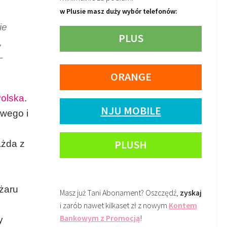
w Plusie masz duży wybór telefonów:
ie
PLUS
,
–
ORANGE
olska
.
NJU MOBILE
wego i
PLUSH
ażda z
żaru
Masz już Tani Abonament? Oszczędź,
zyskaj
i zarób nawet kilkaset zł z nowym
Kontem
Bankowym z Promocją
!
y