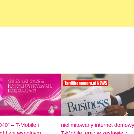
040” – T-Mobile i
nielimitowany internet domow
sight we wspólnym
T‑Mobile teraz w zestawie z