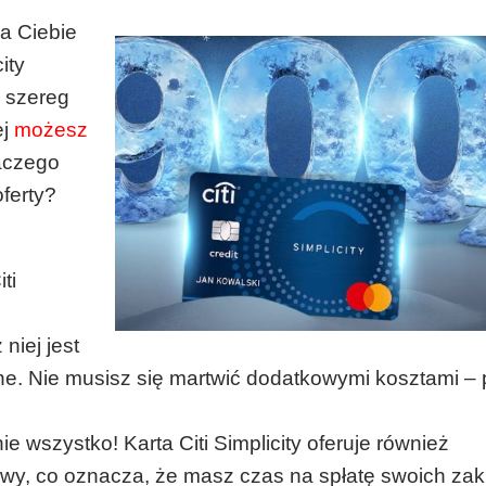
la Ciebie
ity
ż szereg
ej
możesz
aczego
oferty?
ti
niej jest
ne. Nie musisz się martwić dodatkowymi kosztami – 
ie wszystko! Karta Citi Simplicity oferuje również
owy, co oznacza, że masz czas na spłatę swoich z