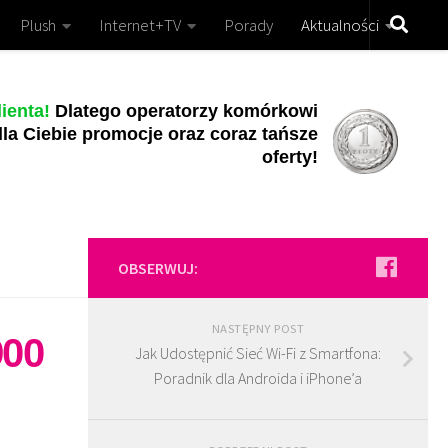
Plush
Internet+TV
Porady
Aktualności
ienta!
Dlatego operatorzy komórkowi
la Ciebie promocje oraz coraz tańsze
oferty!
OBSERWUJ:
NASTĘPNY POST
900
Jak Udostępnić Sieć Wi-Fi z Smartfona:
Poradnik dla Androida i iPhone’a