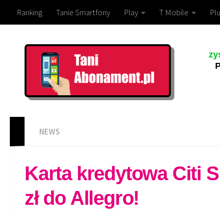
Ranking
Tanie Smartfony
Play
T Mobile
Plu
zy
P
NEWS
Karta kredytowa Citi S
zł do Allegro!