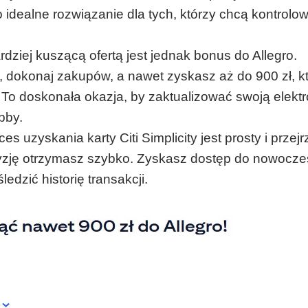
idealne rozwiązanie dla tych, którzy chcą kontrolo
dziej kuszącą ofertą jest jednak bonus do Allegro.
ty, dokonaj zakupów, a nawet zyskasz aż do 900 zł, k
 To doskonała okazja, by zaktualizować swoją elektr
bby.
es uzyskania karty Citi Simplicity jest prosty i przejr
cyzję otrzymasz szybko. Zyskasz dostęp do nowocz
edzić historię transakcji.