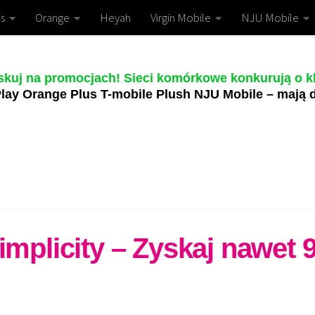
s
Orange
Heyah
Virgin Mobile
NJU Mobile
skuj na promocjach! Sieci komórkowe konkurują o kl
lay Orange Plus T-mobile Plush NJU Mobile – mają d
implicity – Zyskaj nawet 