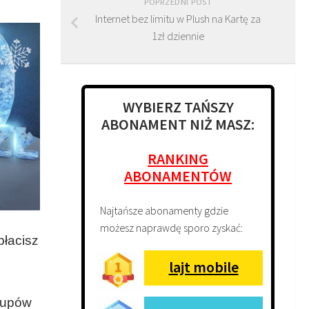
POPRZEDNI POST
Internet bez limitu w Plush na Kartę za
1zł dziennie
WYBIERZ TAŃSZY
ABONAMENT NIŻ MASZ:
RANKING
ABONAMENTÓW
Najtańsze abonamenty gdzie
możesz naprawdę sporo zyskać:
płacisz
lajt mobile
akupów