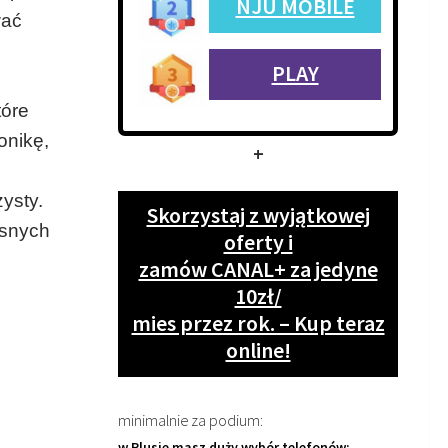
NJU MOBILE
wać
PLAY
tóre
onikę,
+
zysty.
Skorzystaj z wyjątkowej
esnych
oferty i
zamów CANAL+ za jedyne
10zł/
mies przez rok. – Kup teraz
online!
minimalnie za podium:
w Plusie masz duży wybór telefonów: