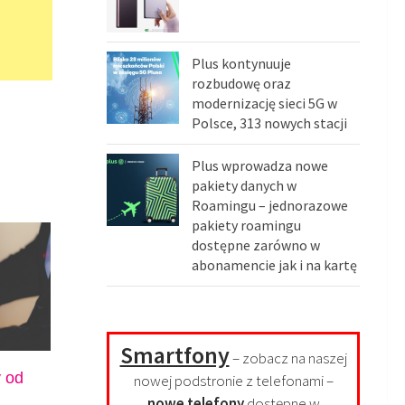
Plus kontynuuje
rozbudowę oraz
modernizację sieci 5G w
Polsce, 313 nowych stacji
Plus wprowadza nowe
pakiety danych w
Roamingu – jednorazowe
pakiety roamingu
dostępne zarówno w
abonamencie jak i na kartę
Smartfony
– zobacz na naszej
y od
nowej podstronie z telefonami –
nowe telefony
dostępne w