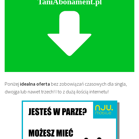
TaniAbonament.pl
Poniżej
idealna oferta
bez zobowiązań czasowych dla singla,
dwojga lub nawet trzech! I to z dużą ilością internetu!