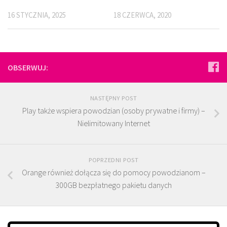
16 STYCZNIA, 2025
18 CZERWCA, 2020
OBSERWUJ:
NASTĘPNY POST
Play także wspiera powodzian (osoby prywatne i firmy) –
Nielimitowany Internet
POPRZEDNI POST
Orange również dołącza się do pomocy powodzianom –
300GB bezpłatnego pakietu danych