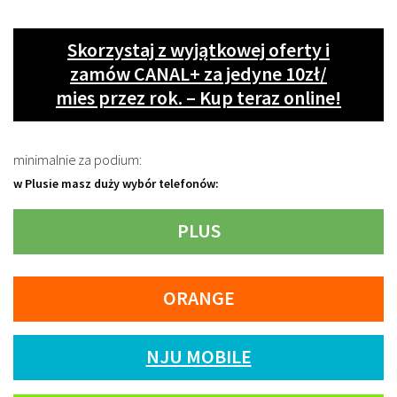
Skorzystaj z wyjątkowej oferty i
zamów CANAL+ za jedyne 10zł/
mies przez rok. – Kup teraz online!
minimalnie za podium:
w Plusie masz duży wybór telefonów:
PLUS
ORANGE
NJU MOBILE