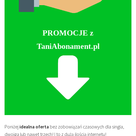
PROMOCJE z
TaniAbonament.pl
Poniżej
idealna oferta
bez zobowiązań czasowych dla singla,
dwojga lub nawet trzech! I to z dużą ilością internetu!