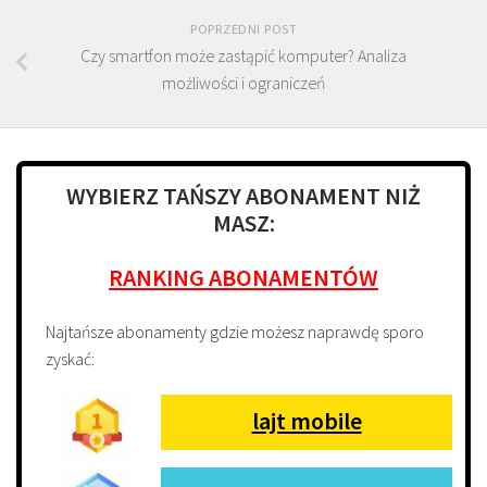
POPRZEDNI POST
Czy smartfon może zastąpić komputer? Analiza
możliwości i ograniczeń
WYBIERZ TAŃSZY ABONAMENT NIŻ
MASZ:
RANKING ABONAMENTÓW
Najtańsze abonamenty gdzie możesz naprawdę sporo
zyskać:
lajt mobile