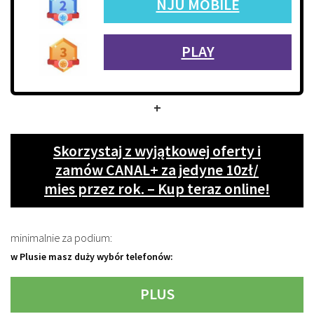
NJU MOBILE
PLAY
+
Skorzystaj z wyjątkowej oferty i
zamów CANAL+ za jedyne 10zł/
mies przez rok. – Kup teraz online!
minimalnie za podium:
w Plusie masz duży wybór telefonów:
PLUS