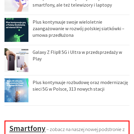
smartfony, ale też telewizory i laptopy
Plus kontynuuje swoje wieloletnie
zaangażowanie w rozwój polskiej siatkówki –
umowa przedłużona
Galaxy Z Flip8 5G i Ultra w przedsprzedaży w
Play
Plus kontynuuje rozbudowę oraz modernizację
sieci 5G w Polsce, 313 nowych stacji
Smartfony
– zobacz na naszej nowej podstronie z