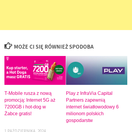
MOŻE CI SIĘ RÓWNIEŻ SPODOBA
T-Mobile rusza z nową
Play z InfraVia Capital
promocją: Internet 5G aż
Partners zapewnią
7200GB i hot-dog w
internet światłowodowy 6
Żabce gratis!
milionom polskich
gospodarstw
1 PAŹDZIERNIKA, 2024