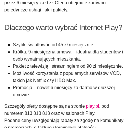
przez 6 miesięcy za 0 zł. Oferta obejmuje zarówno
pojedyncze usługi, jak i pakiety.
Dlaczego warto wybrać Internet Play?
Szybki światłowód od 45 zł miesięcznie.
Krótka, 9-miesięczna umowa – idealna dla studentów i
osób wynajmujących mieszkania.
Pakiet z telewizją i streamingiem od 90 zł miesięcznie.
Możliwość korzystania z popularnych serwisów VOD,
takich jak Netflix czy HBO Max.
Promocja – nawet 6 miesięcy za darmo w dłuższej
umowie.
Szczegóły oferty dostępne są na stronie
play.pl
, pod
numerem 813 813 813 oraz w salonach Play.
Podane ceny uwzględniają rabaty za zgodę na komunikaty
o promocjach, e-fakturę i terminowe płatności.