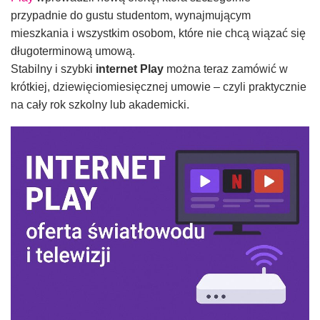
przypadnie do gustu studentom, wynajmującym
mieszkania i wszystkim osobom, które nie chcą wiązać się
długoterminową umową.
Stabilny i szybki
internet Play
można teraz zamówić w
krótkiej, dziewięciomiesięcznej umowie – czyli praktycznie
na cały rok szkolny lub akademicki.