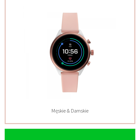
Męskie & Damskie