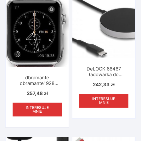
DeLOCK 66467
ładowarka do
dbramante
urządzeń
dbramante1928
242,33
zł
przenośnych
Copenhagen, Band,
Smartfon, Smartwatch
257,48
zł
Smartwatch, Brown,
Czarny USB
INTERESUJE
Silver, Apple, Apple
Bezprzewodowe
MNIE
Watch, Leather, Metal
INTERESUJE
ładowanie Szybkie
MNIE
ładowanie
Wewnętrzna