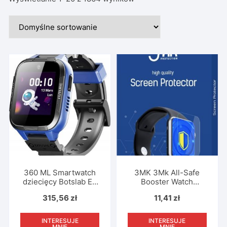
360 ML Smartwatch
3MK 3Mk All-Safe
dziecięcy Botslab E3
Booster Watch
(niebieski)
Package Pudełko Z
315,56
zł
11,41
zł
Zestawem
Montażowym Do Folii
Na Smartwatch 1 Szt.
INTERESUJE
INTERESUJE
MNIE
MNIE