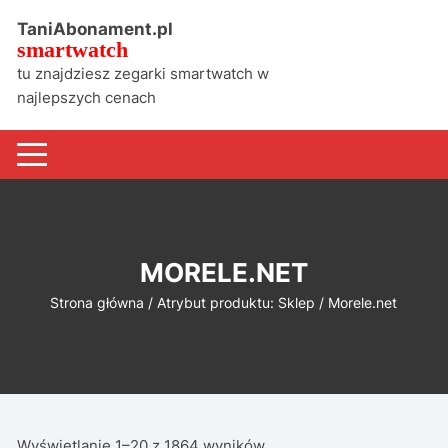
Skip
TaniAbonament.pl
to
smartwatch
content
tu znajdziesz zegarki smartwatch w
najlepszych cenach
MORELE.NET
Strona główna
/ Atrybut produktu: Sklep / Morele.net
Wyświetlanie 1–20 z 1864 wyników