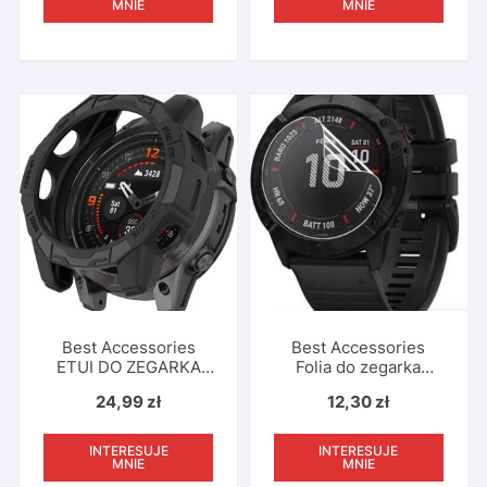
Smartwatch Czarny
Smartwatch Biały USB
MNIE
MNIE
USB Bezprzewodowe
Bezprzewodowe
ładowanie
ładowanie
Wewnętrzna
Wewnętrzna
Best Accessories
Best Accessories
ETUI DO ZEGARKA
Folia do zegarka
SMARTWATCH
smartwatch Garmin
24,99
zł
12,30
zł
GARMIN FENIX 7
Fenix 6X 39,4 MM
INTERESUJE
INTERESUJE
MNIE
MNIE