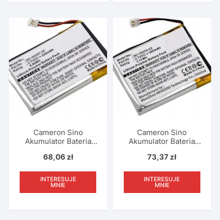
Cameron Sino
Cameron Sino
Akumulator Bateria
Akumulator Bateria
Typ 361-00097-00 Do
Typu 361-00034-02
68,06
zł
73,37
zł
Smartwatch Zegarek
Do Smartwatch
Garmin Fenix 5 6x Pro
Zegarek Garmin Fenix
Solar Approach S60
3 / 3 Hr / Cs-
INTERESUJE
INTERESUJE
Forerunner 935 / Cs-
gmf300sh
MNIE
MNIE
gmf500sh