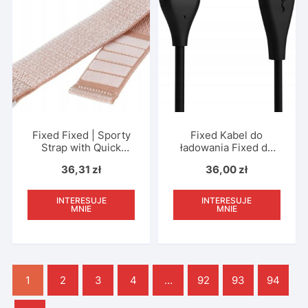
Fixed Fixed | Sporty
Fixed Kabel do
Strap with Quick
ładowania Fixed do
Release 22mm for
Garmin Smartwatch
36,31
zł
36,00
zł
Smartwatch | 160-210
1m
mm | Rose gold |
Nylon
INTERESUJE
INTERESUJE
MNIE
MNIE
1
2
3
4
…
92
93
94