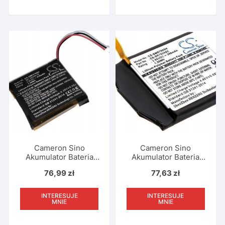
Cameron Sino
Cameron Sino
Akumulator Bateria
Akumulator Bateria
361-00098-00 Do
Eb-br760 Eb-
76,99
zł
77,63
zł
Smartwatch Garmin
br760abe Do Zegar
Fenix 5x / 5x Running
Smartwatch Samsung
/ Cs-gmf510sh
Gear S3 / Cs-
INTERESUJE
INTERESUJE
smr760sh
MNIE
MNIE