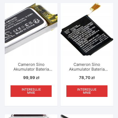
Cameron Sino
Cameron Sino
Akumulator Bateria
Akumulator Bateria
Typu 361-00156-00
Typu Eb-br720abe Do
99,99
zł
78,70
zł
Do Smartwatch
Zegarka Smartwatch
Garmin Vivosmart 5 /
Samsung Gear S2
Cs-gms500sl
Classic Sm-r720 Sm-
INTERESUJE
INTERESUJE
r732 Gear S2 R7200
MNIE
MNIE
R720x R732 / Cs-
smr720sh