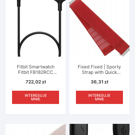
Fitbit Smartwatch
Fixed Fixed | Sporty
Fitbit FB182RCC
Strap with Quick
Czarny
Release 20mm for
722,02
zł
36,31
zł
Smartwatch | 160-210
mm | Red | Nylon
INTERESUJE
INTERESUJE
MNIE
MNIE