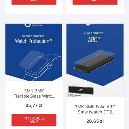
3MK 3MK
FlexibleGlass Watch
Smartwatch LT-25
25,77
zł
Szkło Hybrydowe
3MK 3MK Folia ARC
Smartwatch DT2
42mm Fullscreen
INTERESUJE
28,65
zł
MNIE
Folia